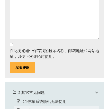
在此浏览器中保存我的显示名称、邮箱地址和网站地
址，以便下次评论时使用。
2.其它常见问题
2.1.停车系统脱机无法使用