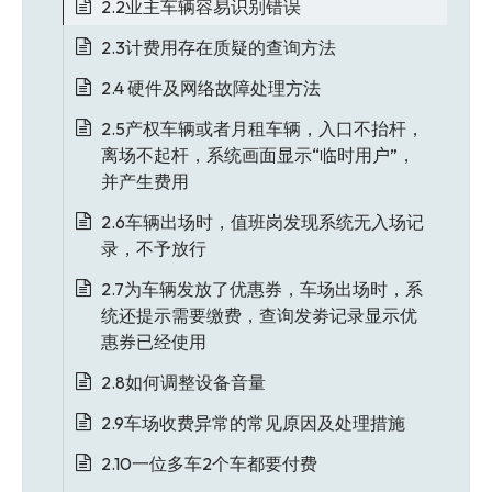
2.2业主车辆容易识别错误
2.3计费用存在质疑的查询方法
2.4 硬件及网络故障处理方法
2.5产权车辆或者月租车辆，入口不抬杆，
离场不起杆，系统画面显示“临时用户”，
并产生费用
2.6车辆出场时，值班岗发现系统无入场记
录，不予放行
2.7为车辆发放了优惠券，车场出场时，系
统还提示需要缴费，查询发劵记录显示优
惠券已经使用
2.8如何调整设备音量
2.9车场收费异常的常见原因及处理措施
2.10一位多车2个车都要付费